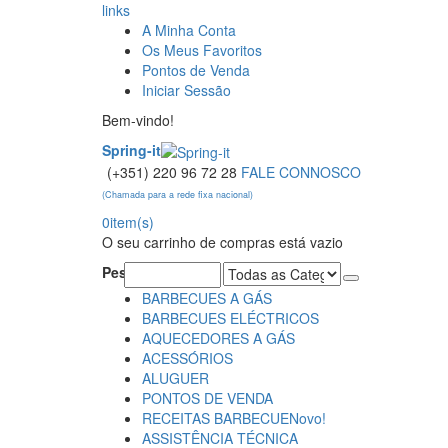
links
A Minha Conta
Os Meus Favoritos
Pontos de Venda
Iniciar Sessão
Bem-vindo!
Spring-it
(+351) 220 96 72 28
FALE CONNOSCO
(Chamada para a rede fixa nacional)
0
item(s)
O seu carrinho de compras está vazio
Pesquisa:
BARBECUES A GÁS
BARBECUES ELÉCTRICOS
AQUECEDORES A GÁS
ACESSÓRIOS
ALUGUER
PONTOS DE VENDA
RECEITAS BARBECUE
Novo!
ASSISTÊNCIA TÉCNICA