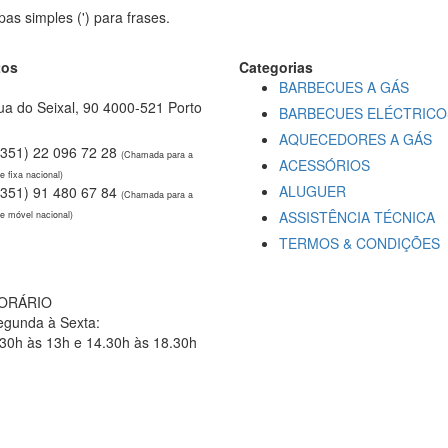
pas simples (') para frases.
tos
Categorias
BARBECUES A GÁS
a do Seixal, 90 4000-521 Porto
BARBECUES ELÉCTRICO
AQUECEDORES A GÁS
+351) 22 096 72 28
(Chamada para a
ACESSÓRIOS
e fixa nacional)
ALUGUER
+351) 91 480 67 84
(Chamada para a
ASSISTÊNCIA TÉCNICA
e móvel nacional)
TERMOS & CONDIÇÕES
ral@spring-it.pt
ORÁRIO
egunda à Sexta
:
.30h às 13h e 14.30h às 18.30h