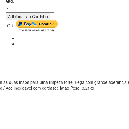
Qtd:
Adicionar ao Carrinho
-OU-
om as duas mãos para uma limpeza forte. Pega com grande aderência 
ico / Aço inoxidável com cerdasde latão Peso: 0,21kg