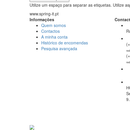
Utilize um espaço para separar as etiquetas. Utilize as
www.spring-it.pt
Informações
Contac
Quem somos
Contactos
Ru
A minha conta
Histórico de encomendas
(
Pesquisa avançada
red
(
red
ge
H
S
9