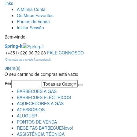
links
A Minha Conta
Os Meus Favoritos
Pontos de Venda
Iniciar Sessão
Bem-vindo!
Spring-it
(+351) 220 96 72 28
FALE CONNOSCO
(Chamada para a rede fixa nacional)
0
item(s)
O seu carrinho de compras está vazio
Pesquisa:
BARBECUES A GÁS
BARBECUES ELÉCTRICOS
AQUECEDORES A GÁS
ACESSÓRIOS
ALUGUER
PONTOS DE VENDA
RECEITAS BARBECUE
Novo!
ASSISTÊNCIA TÉCNICA