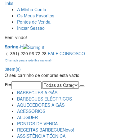
links
A Minha Conta
Os Meus Favoritos
Pontos de Venda
Iniciar Sessão
Bem-vindo!
Spring-it
(+351) 220 96 72 28
FALE CONNOSCO
(Chamada para a rede fixa nacional)
0
item(s)
O seu carrinho de compras está vazio
Pesquisa:
BARBECUES A GÁS
BARBECUES ELÉCTRICOS
AQUECEDORES A GÁS
ACESSÓRIOS
ALUGUER
PONTOS DE VENDA
RECEITAS BARBECUE
Novo!
ASSISTÊNCIA TÉCNICA