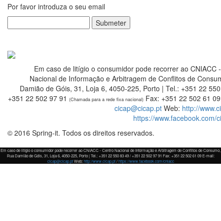
Por favor introduza o seu email
Submeter
Em caso de litígio o consumidor pode recorrer ao CNIACC 
Nacional de Informação e Arbitragem de Conflitos de Consu
Damião de Góis, 31, Loja 6, 4050-225, Porto | Tel.: +351 22 550
+351 22 502 97 91
Fax: +351 22 502 61 09 
(Chamada para a rede fixa nacional)
cicap@cicap.pt
Web:
http://www.c
https://www.facebook.com/c
© 2016 Spring-it. Todos os direitos reservados.
Em caso de litígio o consumidor pode recorrer ao CNIACC - Centro Nacional de Informação e Arbitragem de Conflitos de Consumo,
Rua Damião de Góis, 31, Loja 6, 4050-225, Porto | Tel.: +351 22 550 83 49 / +351 22 502 97 91 Fax: +351 22 502 61 09 E-mail:
cicap@cicap.pt
Web:
http://www.cicap.pt
/
https://www.facebook.com/cniacc