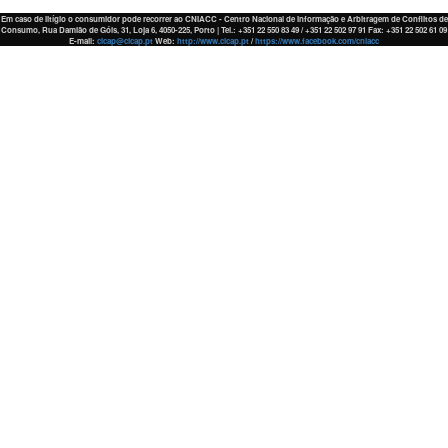
Em caso de litígio o consumidor pode recorrer ao CNIACC - Centro Nacional de Informação e Arbitragem de Conflitos de
Consumo, Rua Damião de Góis, 31, Loja 6, 4050-225, Porto | Tel.: +351 22 550 83 49 / +351 22 502 97 91 Fax: +351 22 502 61 09
E-mail:
cicap@cicap.pt
Web:
http://www.cicap.pt
/
https://www.facebook.com/cniacc