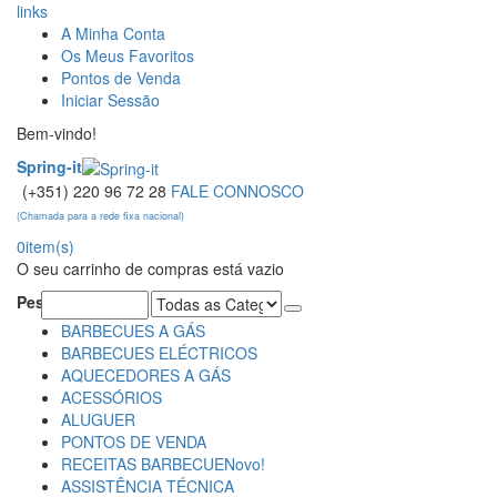
links
A Minha Conta
Os Meus Favoritos
Pontos de Venda
Iniciar Sessão
Bem-vindo!
Spring-it
(+351) 220 96 72 28
FALE CONNOSCO
(Chamada para a rede fixa nacional)
0
item(s)
O seu carrinho de compras está vazio
Pesquisa:
BARBECUES A GÁS
BARBECUES ELÉCTRICOS
AQUECEDORES A GÁS
ACESSÓRIOS
ALUGUER
PONTOS DE VENDA
RECEITAS BARBECUE
Novo!
ASSISTÊNCIA TÉCNICA