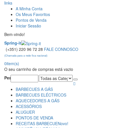
links
A Minha Conta
Os Meus Favoritos
Pontos de Venda
Iniciar Sessão
Bem-vindo!
Spring-it
(+351) 220 96 72 28
FALE CONNOSCO
(Chamada para a rede fixa nacional)
0
item(s)
O seu carrinho de compras está vazio
Pesquisa:
BARBECUES A GÁS
BARBECUES ELÉCTRICOS
AQUECEDORES A GÁS
ACESSÓRIOS
ALUGUER
PONTOS DE VENDA
RECEITAS BARBECUE
Novo!