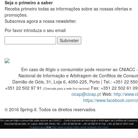
Seja o primeiro a saber
Receba primeiro todas as informações sobre as nossas ofertas e
promoções.
Subscreva agora a nossa newsletter.
Por favor introduza o seu email
Submeter
Em caso de litígio o consumidor pode recorrer ao CNIACC 
Nacional de Informação e Arbitragem de Conflitos de Consu
Damião de Góis, 31, Loja 6, 4050-225, Porto | Tel.: +351 22 550
+351 22 502 97 91
Fax: +351 22 502 61 09 
(Chamada para a rede fixa nacional)
cicap@cicap.pt
Web:
http://www.c
https://www.facebook.com/c
© 2016 Spring-it. Todos os direitos reservados.
Em caso de litígio o consumidor pode recorrer ao CNIACC - Centro Nacional de Informação e Arbitragem de Conflitos de Consumo,
Rua Damião de Góis, 31, Loja 6, 4050-225, Porto | Tel.: +351 22 550 83 49 / +351 22 502 97 91 Fax: +351 22 502 61 09 E-mail:
cicap@cicap.pt
Web:
http://www.cicap.pt
/
https://www.facebook.com/cniacc