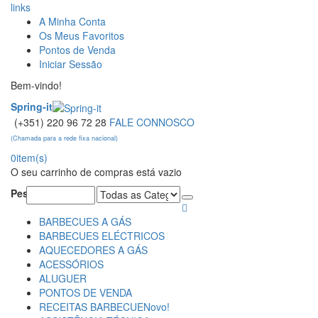
links
A Minha Conta
Os Meus Favoritos
Pontos de Venda
Iniciar Sessão
Bem-vindo!
Spring-it
(+351) 220 96 72 28
FALE CONNOSCO
(Chamada para a rede fixa nacional)
0
item(s)
O seu carrinho de compras está vazio
Pesquisa:
BARBECUES A GÁS
BARBECUES ELÉCTRICOS
AQUECEDORES A GÁS
ACESSÓRIOS
ALUGUER
PONTOS DE VENDA
RECEITAS BARBECUE
Novo!